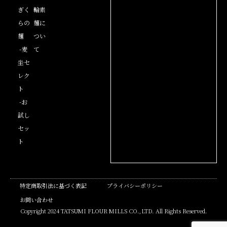
ぎく
輪素
らの
麺に
麺
つい
-麦
て
坐セ
レク
ト
-お
試し
セッ
ト
特定商取引法に基づく表記
プライバシーポリシー
お問い合わせ
Copyright 2024 TATSUMI FLOUR MILLS CO.,LTD. All Rights Reserved.