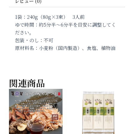
レビュー (0)
MFM-
A
個
1袋：240g（80g×3束） 3人前
ゆで時間：約5分半〜6分半を目安に調整してく
ださい。
包装・のし：不可
原材料名：小麦粉（国内製造）、食塩、植物油
関連商品