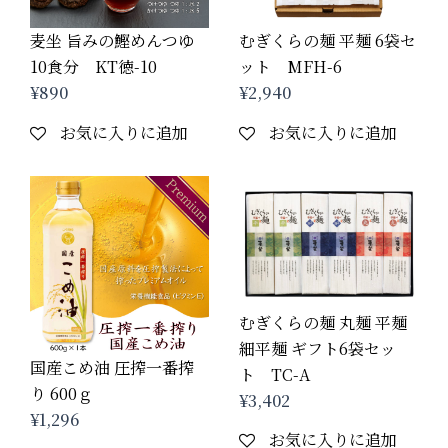
麦坐 旨みの鰹めんつゆ
むぎくらの麺 平麺 6袋セ
10食分 KT徳-10
ット MFH-6
¥
890
¥
2,940
お気に入りに追加
お気に入りに追加
むぎくらの麺 丸麺 平麺
細平麺 ギフト6袋セッ
国産こめ油 圧搾一番搾
ト TC-A
り 600ｇ
¥
3,402
¥
1,296
お気に入りに追加