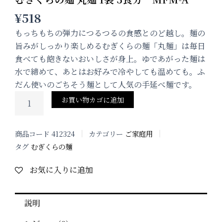
¥
518
もっちもちの弾力につるつるの食感とのど越し。麺の
旨みがしっかり楽しめるむぎくらの麺「丸麺」は毎日
食べても飽きないおいしさが身上。ゆであがった麺は
水で締めて、あとはお好みで冷やしても温めても。ふ
だん使いのごちそう麺として人気の手延べ麺です。
む
お買い物カゴに追加
ぎ
く
ら
商品コード
412324
カテゴリー
ご家庭用
の
麺
タグ
むぎくらの麺
丸
麺
お気に入りに追加
1
袋
3
説明
食
分