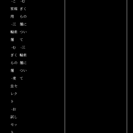
-ご
-む
家庭
ぎく
用
らの
-三
麺に
輪素
つい
麺
て
-む
-三
ぎく
輪素
らの
麺に
麺
つい
-麦
て
坐セ
レク
ト
-お
試し
セッ
ト