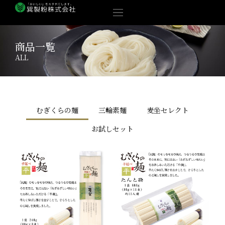
内
容
を
ス
商品一覧
キ
ALL
ッ
プ
むぎくらの麺
三輪素麺
麦坐セレクト
お試しセット