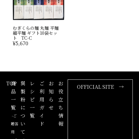
むぎくらの麺 丸麺 平麺
細平麺 ギフト10袋セッ
ト TC-C
¥
5,670
TOP
商
巽
レ
ご
お
お
OFFICIAL SITE →
品
製
シ
利
知
役
一
粉
ピ
用
ら
立
覧
に
一
ガ
せ
ち
つ
覧
イ
情
-ご
い
ド
報
贈答
て
用