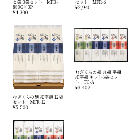
と袋 3袋セット MFR-
セット MFR-6
880G×3P
¥
2,940
¥
4,300
むぎくらの麺 丸麺 平麺
細平麺 ギフト6袋セッ
ト TC-A
¥
3,402
むぎくらの麺 細平麺 12袋
セット MFR-12
¥
5,500