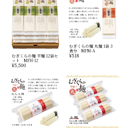
むぎくらの麺 丸麺 1袋 3
食分 MFM-A
¥
518
むぎくらの麺 平麺 12袋セ
ット MFH-12
¥
5,500