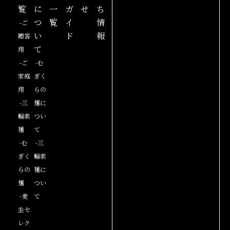
覧
に
一
ガ
せ
ち
つ
覧
イ
情
-ご
い
ド
報
贈答
て
用
-ご
-む
家庭
ぎく
用
らの
-三
麺に
輪素
つい
麺
て
-む
-三
ぎく
輪素
らの
麺に
麺
つい
-麦
て
坐セ
レク