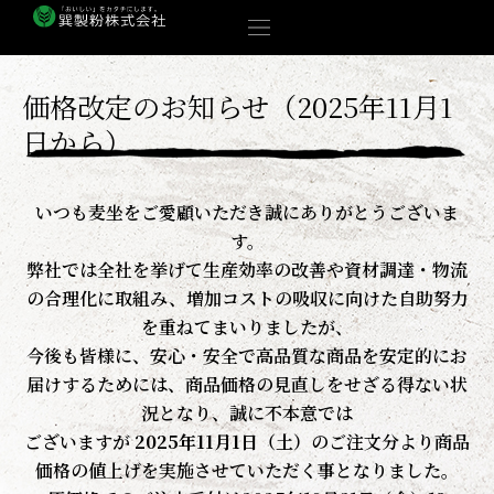
内
容
を
ス
価格改定のお知らせ（2025年11月1
キ
日から）
ッ
プ
いつも麦坐をご愛顧いただき誠にありがとうございま
す。
弊社では全社を挙げて生産効率の改善や資材調達・物流
の合理化に取組み、増加コストの吸収に向けた自助努力
を重ねてまいりましたが、
今後も皆様に、安心・安全で高品質な商品を安定的にお
届けするためには、商品価格の見直しをせざる得ない状
況となり、誠に不本意では
ございますが
2025年11月1日（土）
のご注文分より商品
価格の値上げを実施させていただく事となりました。