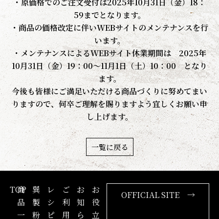
・原価格でのご注文受付は2025年10月31日（金）18：
59までとなります。
・商品の価格改定に伴いWEBサイトのメンテナンスを行
います。
・メンテナンスによるWEBサイト休業期間は 2025年
10月31日（金）19：00～11月1日（土）10：00 となり
ます。
今後も皆様にご満足いただける商品づくりに努めてまい
りますので、何卒ご理解を賜りますよう宜しくお願い申
し上げます。
一覧に戻る
TOP
商
巽
レ
ご
お
お
OFFICIAL SITE →
品
製
シ
利
知
役
一
粉
ピ
用
ら
立