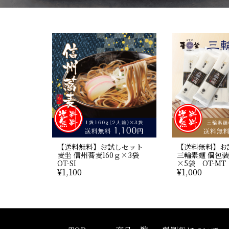
【送料無料】お試しセット
【送料無料】お
麦坐 信州蕎麦160ｇ×3袋
三輪素麺 個包装
OT-SI
×5袋 OT-MT
¥
1,100
¥
1,000