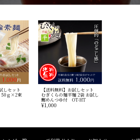
試しセット
【送料無料】お試しセット
 50ｇ×2束
むぎくらの麺平麺 2袋 お試し
鰹めんつゆ付 OT-HT
¥
1,000