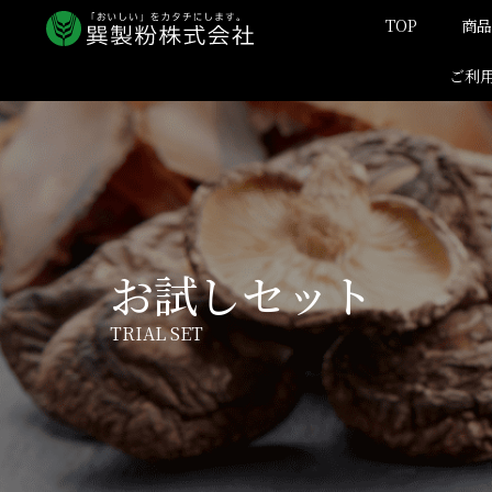
内
TOP
商品
容
を
ご利
ス
キ
ッ
プ
お試しセット
TRIAL SET