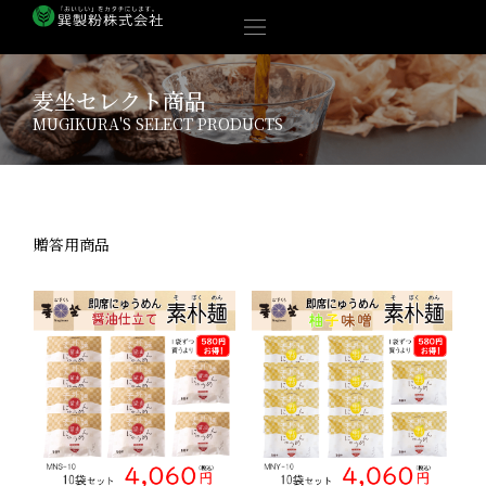
内
容
を
ス
麦坐セレクト商品
キ
MUGIKURA'S SELECT PRODUCTS
ッ
プ
贈答用商品