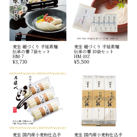
麦坐 細づくり 手延素麺
麦坐 細づくり 手延素麺
伝承の響 7袋セット
伝承の響 10袋セット
HM-7
HM-10Z
¥
3,730
¥
5,500
麦坐 国内産小麦粉仕込手
麦坐 国内産小麦粉仕込手