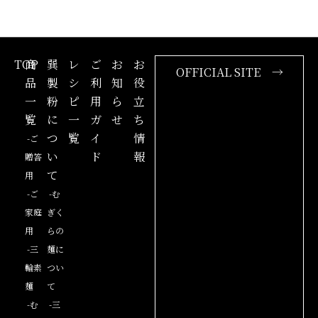
TOP
商
巽
レ
ご
お
お
OFFICIAL SITE →
品
製
シ
利
知
役
一
粉
ピ
用
ら
立
覧
に
一
ガ
せ
ち
つ
覧
イ
情
-ご
い
ド
報
贈答
て
用
-ご
-む
家庭
ぎく
用
らの
-三
麺に
輪素
つい
麺
て
-む
-三