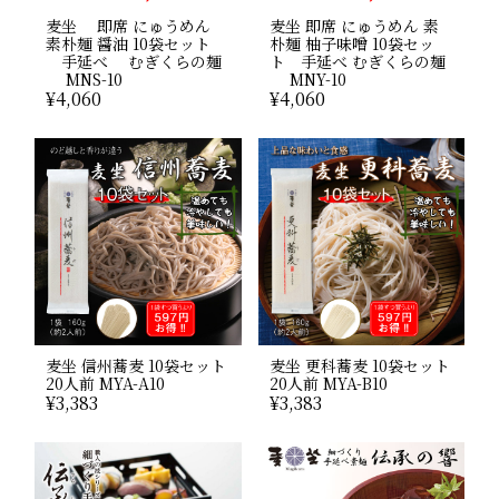
麦坐 即席 にゅうめん
麦坐 即席 にゅうめん 素
素朴麺 醤油 10袋セット
朴麺 柚子味噌 10袋セッ
手延べ むぎくらの麺
ト 手延べ むぎくらの麺
MNS-10
MNY-10
¥
4,060
¥
4,060
麦坐 信州蕎麦 10袋セット
麦坐 更科蕎麦 10袋セット
20人前 MYA-A10
20人前 MYA-B10
¥
3,383
¥
3,383