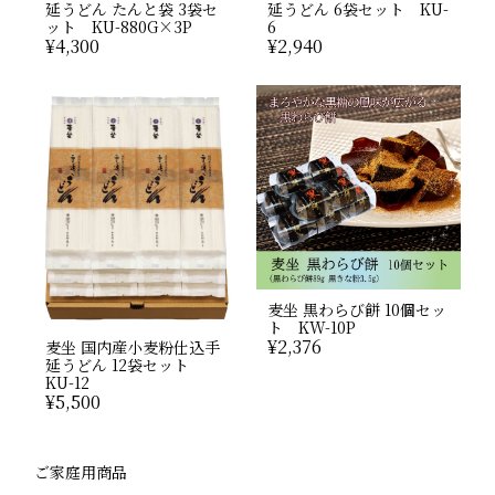
延うどん たんと袋 3袋セ
延うどん 6袋セット KU-
ット KU-880G×3P
6
¥
4,300
¥
2,940
麦坐 黒わらび餅 10個セッ
ト KW-10P
¥
2,376
麦坐 国内産小麦粉仕込手
延うどん 12袋セット
KU-12
¥
5,500
ご家庭用商品