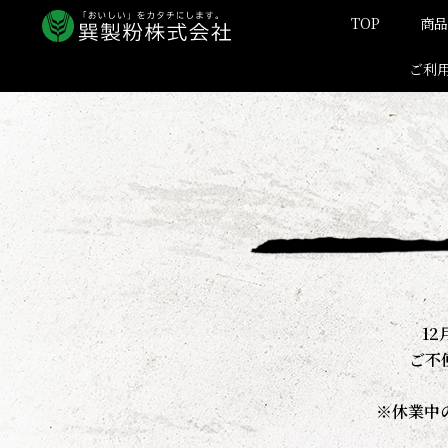
内
TOP
商品
容
を
ご利
ス
キ
ッ
プ
1
ご不
※休業中