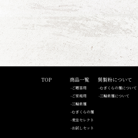
TOP
商品一覧
巽製粉について
-ご贈答用
-むぎくらの麺について
-ご家庭用
-三輪素麺について
-三輪素麺
-むぎくらの麺
-麦坐セレクト
-お試しセット