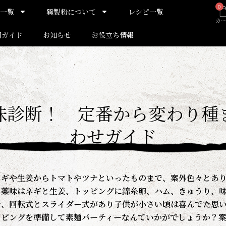
0
一覧
巽製粉について
レシピ一覧
用ガイド
お知らせ
お役立ち情報
味診断！ 定番から変わり種
わせガイド
ネギや生姜からトマトやツナといったものまで、案外色々とあ
、薬味はネギと生姜、トッピングに錦糸卵、ハム、きゅうり、
台、回転式とスライダー式があり子供が小さい頃は喜んでた思
ッピングを準備して素麺パーティーなんていかがでしょうか？