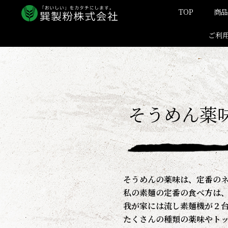
内
TOP
商品
容
を
ご利
ス
キ
ッ
プ
そうめん薬
そうめんの薬味は、定番の
私の素麺の定番の食べ方は
我が家には流し素麺機が２
たくさんの種類の薬味やト