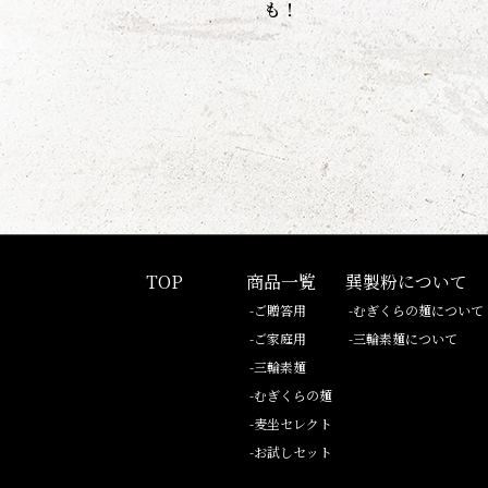
も！
TOP
商品一覧
巽製粉について
-ご贈答用
-むぎくらの麺について
-ご家庭用
-三輪素麺について
-三輪素麺
-むぎくらの麺
-麦坐セレクト
-お試しセット