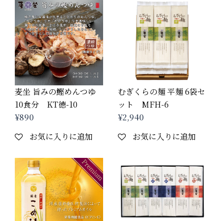
麦坐 旨みの鰹めんつゆ
むぎくらの麺 平麺 6袋セ
10食分 KT徳-10
ット MFH-6
¥
890
¥
2,940
お気に入りに追加
お気に入りに追加