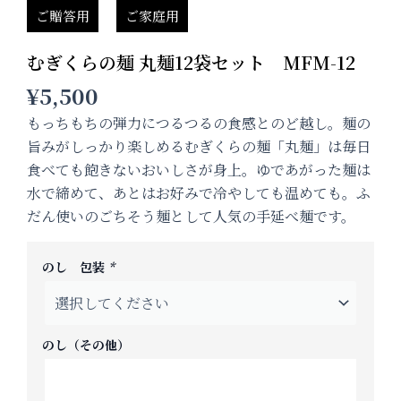
ご贈答用
ご家庭用
むぎくらの麺 丸麺12袋セット MFM-12
¥
5,500
もっちもちの弾力につるつるの食感とのど越し。麺の
旨みがしっかり楽しめるむぎくらの麺「丸麺」は毎日
食べても飽きないおいしさが身上。ゆであがった麺は
水で締めて、あとはお好みで冷やしても温めても。ふ
だん使いのごちそう麺として人気の手延べ麺です。
む
ぎ
のし 包装
*
く
ら
の
麺
丸
のし（その他）
麺
12
袋