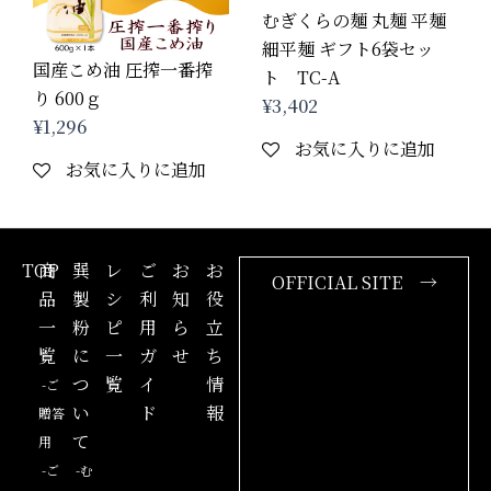
むぎくらの麺 丸麺 平麺
細平麺 ギフト6袋セッ
国産こめ油 圧搾一番搾
ト TC-A
り 600ｇ
¥
3,402
¥
1,296
お気に入りに追加
お気に入りに追加
TOP
商
巽
レ
ご
お
お
OFFICIAL SITE →
品
製
シ
利
知
役
一
粉
ピ
用
ら
立
覧
に
一
ガ
せ
ち
つ
覧
イ
情
-ご
い
ド
報
贈答
て
用
-ご
-む