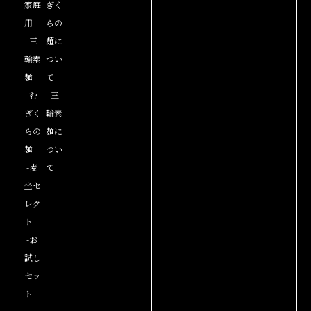
家庭
ぎく
用
らの
-三
麺に
輪素
つい
麺
て
-む
-三
ぎく
輪素
らの
麺に
麺
つい
-麦
て
坐セ
レク
ト
-お
試し
セッ
ト