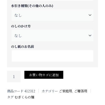
セ
水引き種類(その他の人のみ)
ッ
ト
MFM-
12
のしのかけ方
個
のし紙のお名前
お買い物カゴに追加
商品コード
412312
カテゴリー
ご家庭用
,
ご贈答用
タグ
むぎくらの麺