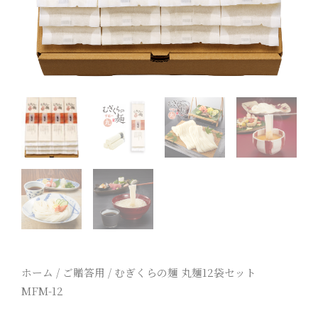
ホーム
/
ご贈答用
/ むぎくらの麺 丸麺12袋セット
MFM-12