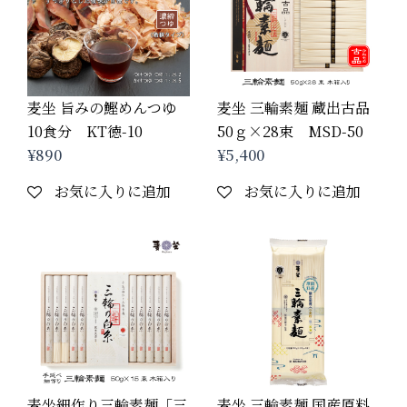
麦坐 旨みの鰹めんつゆ
麦坐 三輪素麺 蔵出古品
10食分 KT徳-10
50ｇ×28束 MSD-50
¥
890
¥
5,400
お気に入りに追加
お気に入りに追加
麦坐細作り三輪素麺「三
麦坐 三輪素麺 国産原料