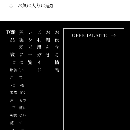
お気に入りに追加
TOP
商
巽
レ
ご
お
お
OFFICIAL SITE →
品
製
シ
利
知
役
一
粉
ピ
用
ら
立
覧
に
一
ガ
せ
ち
つ
覧
イ
情
-ご
い
ド
報
贈答
て
用
-ご
-む
家庭
ぎく
用
らの
-三
麺に
輪素
つい
麺
て