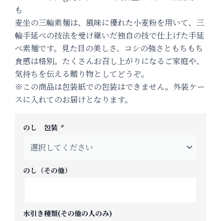
も
麦坐の三輪素麺は、風味に優れた小麦粉を用いて、三
輪手延べの技法を受け継いだ独自の技で仕上げた手延
べ素麺です。見た目の美しさ、コシの強さともちもち
食感は格別。たくさんお召し上がりになるご家庭や、
気持ちを伝える贈り物としてどうぞ。
※この商品は包装紙での包装はできません。外装ケー
スに入れてのお届けとなります。
麦
坐
のし 包装
*
三
輪
素
麺
大
のし（その他）
箱
50
ｇ
×180
水引き種類(その他の人のみ)
束