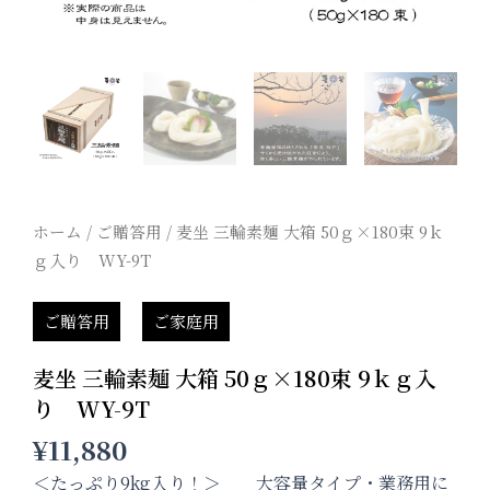
ホーム
/
ご贈答用
/ 麦坐 三輪素麺 大箱 50ｇ×180束 9ｋ
ｇ入り WY-9T
ご贈答用
ご家庭用
麦坐 三輪素麺 大箱 50ｇ×180束 9ｋｇ入
り WY-9T
¥
11,880
＜たっぷり9kg入り！＞ 大容量タイプ・業務用に