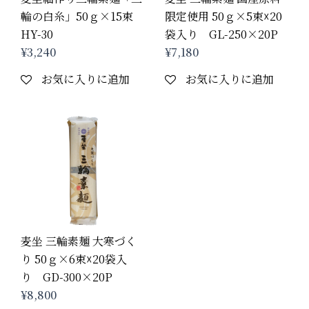
輪の白糸」50ｇ×15束
限定使用 50ｇ×5束☓20
HY-30
袋入り GL-250×20P
¥
3,240
¥
7,180
お気に入りに追加
お気に入りに追加
麦坐 三輪素麺 大寒づく
り 50ｇ×6束☓20袋入
り GD-300×20P
¥
8,800