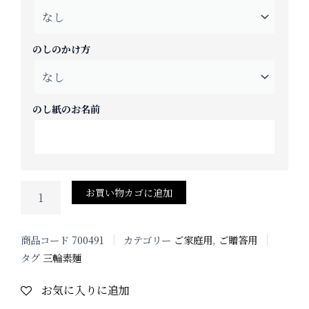
9
ｋ
ｇ
のしのかけ方
入
り
WY-
9T
個
のし紙のお名前
お買い物カゴに追加
商品コード
700491
カテゴリー
ご家庭用
,
ご贈答用
タグ
三輪素麺
お気に入りに追加