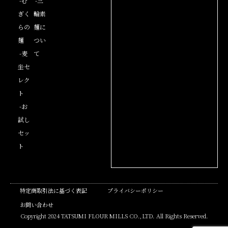
-む
-三
ぎく
輪素
らの
麺に
麺
つい
-麦
て
坐セ
レク
ト
-お
試し
セッ
ト
特定商取引法に基づく表記
プライバシーポリシー
お問い合わせ
Copyright 2024 TATSUMI FLOUR MILLS CO.,LTD. All Rights Reserved.