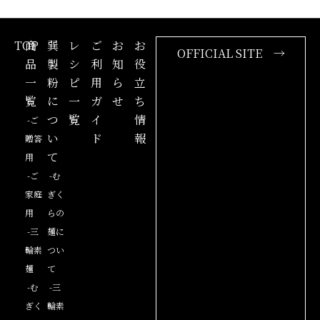
TOP
商
巽
レ
ご
お
お
OFFICIAL SITE →
品
製
シ
利
知
役
一
粉
ピ
用
ら
立
覧
に
一
ガ
せ
ち
つ
覧
イ
情
-ご
い
ド
報
贈答
て
用
-ご
-む
家庭
ぎく
用
らの
-三
麺に
輪素
つい
麺
て
-む
-三
ぎく
輪素