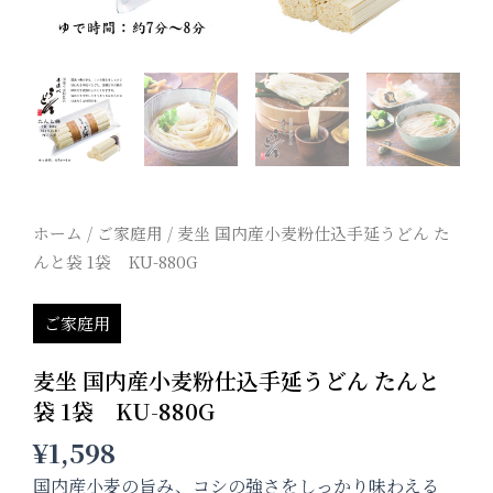
ホーム
/
ご家庭用
/ 麦坐 国内産小麦粉仕込手延うどん た
んと袋 1袋 KU-880G
ご家庭用
麦坐 国内産小麦粉仕込手延うどん たんと
袋 1袋 KU-880G
¥
1,598
国内産小麦の旨み、コシの強さをしっかり味わえる