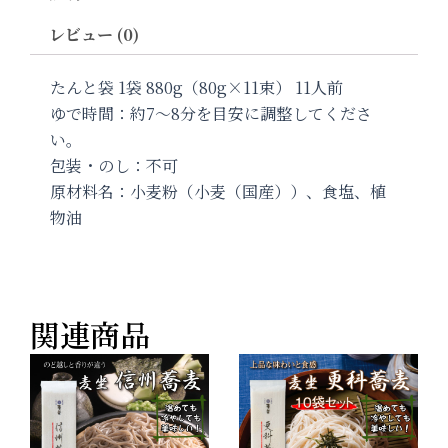
う
レビュー (0)
ど
ん
た
たんと袋 1袋 880g（80g×11束） 11人前
ん
ゆで時間：約7〜8分を目安に調整してくださ
と
袋
い。
1
包装・のし：不可
袋
原材料名：小麦粉（小麦（国産））、食塩、植
KU-
880G
物油
個
関連商品