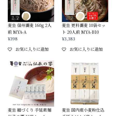
麦坐 信州蕎麦 160g 2人
麦坐 更科蕎麦 10袋セッ
前 MYA-A
ト 20人前 MYA-B10
¥
398
¥
3,383
お気に入りに追加
お気に入りに追加
麦坐 細づくり 手延素麺
麦坐 国内産小麦粉仕込