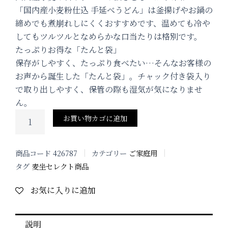
「国内産小麦粉仕込 手延べうどん」は釜揚げやお鍋の
締めでも煮崩れしにくくおすすめです、温めても冷や
してもツルツルとなめらかな口当たりは格別です。
たっぷりお得な「たんと袋」
保存がしやすく、たっぷり食べたい…そんなお客様の
お声から誕生した「たんと袋」。チャック付き袋入り
で取り出しやすく、保管の際も湿気が気になりませ
ん。
麦
お買い物カゴに追加
坐
国
内
商品コード
426787
カテゴリー
ご家庭用
産
小
タグ
麦坐セレクト商品
麦
粉
お気に入りに追加
仕
込
手
説明
延